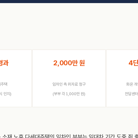
경과
2,000만 원
4
대주택
임차인 측 위자료 청구
화온 개
시 인지)
(부부 각 1,000만 원)
전담센터
 소재 노후 다세대주택의 임차인 부부는 임대차 기간 도중 쥐 출