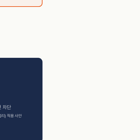
전 차단
 법리) 적용 사안