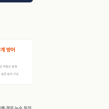
단계 방어
인 부동산 분쟁
 표준 방어 구조
몰·결로·누수 등의