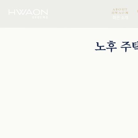
ABOUT
HWAON
화온 소개
오정환 · 대표변호사
천재필 · 대표변호사
곽서진 · 변호사
노후 주