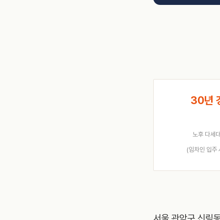
30년 
노후 다세
(임차인 입주 
서울 관악구 신림동