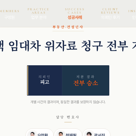
PRACTICE
SUCCESS
CLIENT
MEMBERS
IN
AREAS
CASES
REVIEWS
구성원
업무 분야
성공사례
의뢰인 후기
인
부동산·건설
민사
택 임대차 위자료 청구 전부 
의뢰인
처분 결과
피고
전부 승소
개별 사건의 결과이며, 동일한 결과를 보장하지 않습니다.
담당 변호사
오정환
천재필
곽서진