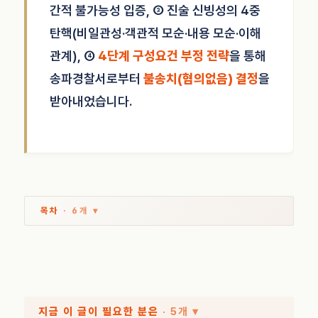
간적 불가능성 입증, ③ 진술 신빙성의 4중
탄핵(비일관성·객관적 모순·내용 모순·이해
관계), ④
4단계 구성요건 부정 전략
을 통해
송파경찰서로부터
불송치(혐의없음) 결정
을
받아내었습니다.
목차
· 6개 ▾
지금 이 글이 필요한 분은
· 5개 ▾