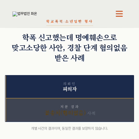
학교폭력·소년
일반 형사
오정환 · 대표변호사
천재필 · 대표변호사
권석현 · 파트너변호사
학폭 신고했는데 명예훼손으로
맞고소당한 사안, 경찰 단계 혐의없음
받은 사례
의뢰인
피의자
처분 결과
불송치(혐의없음)
사례
개별 사건의 결과이며, 동일한 결과를 보장하지 않습니다.