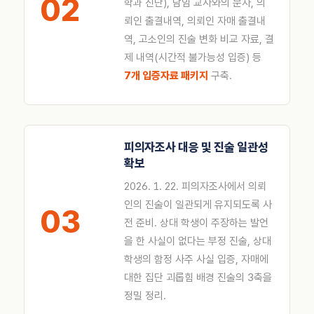
02
학과 진단), 담임 교사와의 문자, 의
뢰인 출결내역, 의뢰인 자매 출결내
역, 고소인의 진술 변화 비교 자료, 결
제 내역(시간적 불가능성 입증) 등
7개 입증자료 패키지
구축.
피의자조사 대응 및 진술 일관성
확보
2026. 1. 22. 피의자조사에서 의뢰
인의 진술이 일관되게 유지되도록 사
03
전 준비. 상대 학생이 주장하는 발언
을 한 사실이 없다는 부정 진술, 상대
학생의 함정 사주 사실 입증, 자매에
대한 집단 괴롭힘 배경 진술의 3축을
정밀 정리.