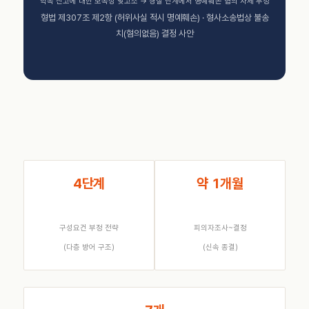
학폭 신고에 대한 보복성 맞고소 → 경찰 단계에서 명예훼손 혐의 자체 부정
형법 제307조 제2항 (허위사실 적시 명예훼손) · 형사소송법상 불송
치(혐의없음) 결정 사안
4단계
약 1개월
구성요건 부정 전략
피의자조사~결정
(다층 방어 구조)
(신속 종결)