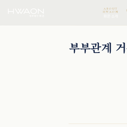
ABOUT
HWAON
화온 소개
이보미 · 파트너변호사
오정환 · 대표변호사
천재필 · 대표변호사
권석현 · 파트너변호사
부부관계 거