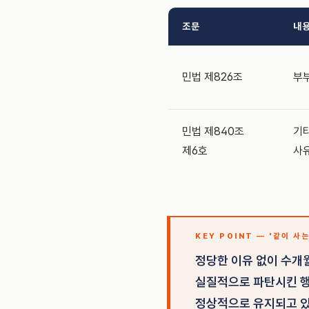
조문
내
민법 제826조
부부
민법 제840조
기
제6호
사
KEY POINT — '같이 사
정당한 이유 없이 수개
실질적으로 파탄시킨 행
정상적으로 유지되고 있