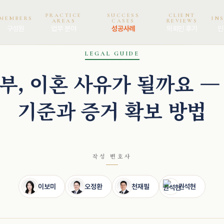
PRACTICE
SUCCESS
CLIENT
MEMBERS
IN
AREAS
CASES
REVIEWS
구성원
업무 분야
성공사례
의뢰인 후기
인
LEGAL GUIDE
부, 이혼 사유가 될까요 —
기준과 증거 확보 방법
작성 변호사
이보미
오정환
천재필
권석현