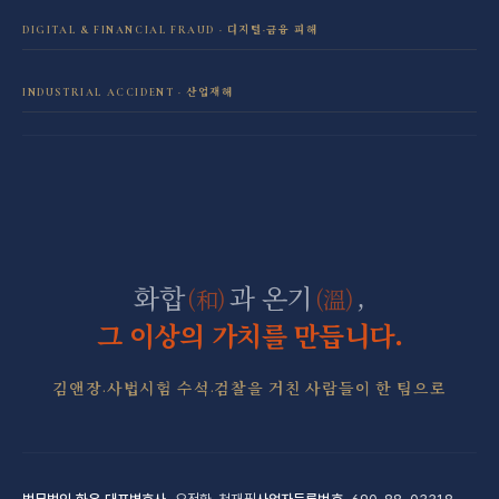
성범죄 전담센터
민사소송 전담센터
DIGITAL & FINANCIAL FRAUD · 디지털·금융 피해
보이스피싱·리딩방 사기 피해 회복
음주운전 전담센터
학교폭력 전담센터
INDUSTRIAL ACCIDENT · 산업재해
산재 보상·손해배상
마약 전담센터
직장 분쟁 전담센터
조세형사 전담센터
군형사·군징계 전담센터
화합
과 온기
,
(和)
(溫)
그 이상의 가치를 만듭니다.
김앤장·사법시험 수석·검찰을 거친 사람들이 한 팀으로