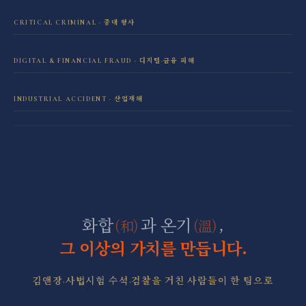
이혼·재산분할 전담센터
CRITICAL CRIMINAL · 중대 형사
성범죄 전담센터
민사소송 전담센터
DIGITAL & FINANCIAL FRAUD · 디지털·금융 피해
보이스피싱·리딩방 사기 피해 회복
음주운전 전담센터
학교폭력 전담센터
INDUSTRIAL ACCIDENT · 산업재해
산재 보상·손해배상
마약 전담센터
직장 분쟁 전담센터
조세형사 전담센터
군형사·군징계 전담센터
화합
과 온기
,
(和)
(溫)
그 이상의 가치를 만듭니다.
김앤장·사법시험 수석·검찰을 거친 사람들이 한 팀으로