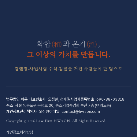
산재 보상·손해배상
마약 전담센터
직장 분쟁 전담센터
조세형사 전담센터
군형사·군징계 전담센터
화합
과 온기
,
(和)
(溫)
그 이상의 가치를 만듭니다.
김앤장·사법시험 수석·검찰을 거친 사람들이 한 팀으로
법무법인 화온
대표변호사
오정환, 천재필
사업자등록번호
690-88-03318
주소
서울 영등포구 은행로 30, 중소기업중앙회 본관 7층 (여의도동)
개인정보관리책임자
오정환
이메일
contact@hwaon.com
Copyright © 2026
Law Firm HWAON
. All Rights Reserved.
개인정보처리방침