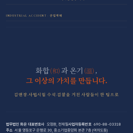
보이스피싱·리딩방 사기 피해 회복
음주운전 전담센터
학교폭력 전담센터
INDUSTRIAL ACCIDENT · 산업재해
산재 보상·손해배상
마약 전담센터
직장 분쟁 전담센터
조세형사 전담센터
군형사·군징계 전담센터
화합
과 온기
,
(和)
(溫)
그 이상의 가치를 만듭니다.
김앤장·사법시험 수석·검찰을 거친 사람들이 한 팀으로
법무법인 화온
대표변호사
오정환, 천재필
사업자등록번호
690-88-03318
주소
서울 영등포구 은행로 30, 중소기업중앙회 본관 7층 (여의도동)