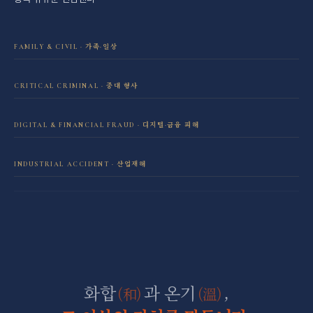
FAMILY & CIVIL · 가족·일상
이혼·재산분할 전담센터
CRITICAL CRIMINAL · 중대 형사
성범죄 전담센터
민사소송 전담센터
DIGITAL & FINANCIAL FRAUD · 디지털·금융 피해
보이스피싱·리딩방 사기 피해 회복
음주운전 전담센터
학교폭력 전담센터
INDUSTRIAL ACCIDENT · 산업재해
산재 보상·손해배상
마약 전담센터
직장 분쟁 전담센터
조세형사 전담센터
군형사·군징계 전담센터
화합
과 온기
,
(和)
(溫)