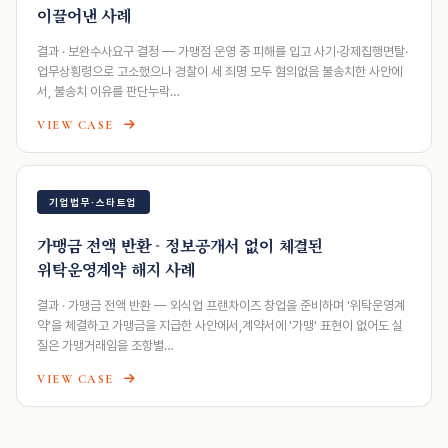
이끌어낸 사례
결과 · 보완수사요구 결정 — 가맹점 운영 중 피해를 입고 사기·강제집행면탈·
업무상횡령으로 고소했으나 경찰이 세 죄명 모두 혐의없음 불송치한 사안에
서, 불송치 이유를 판단누락…
VIEW CASE
기업법무·스타트업
가맹금 전액 반환 - 정보공개서 없이 체결된
위탁운영계약 해지 사례
결과 · 가맹금 전액 반환 — 외식업 프랜차이즈 창업을 준비하며 '위탁운영계
약'을 체결하고 가맹금을 지급한 사안에서,계약서에 '가맹' 표현이 없어도 실
질은 가맹거래임을 조항별…
VIEW CASE