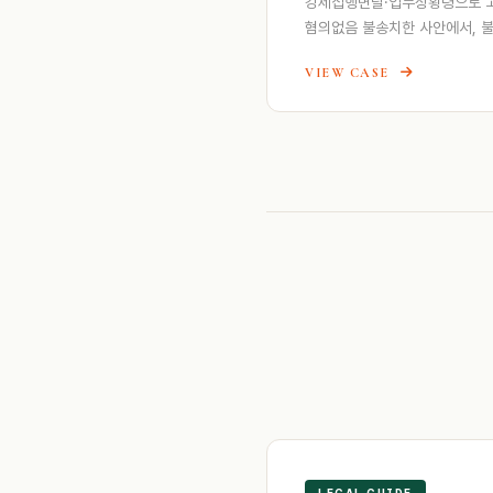
강제집행면탈·업무상횡령으로 고
혐의없음 불송치한 사안에서, 
VIEW CASE
LEGAL GUIDE