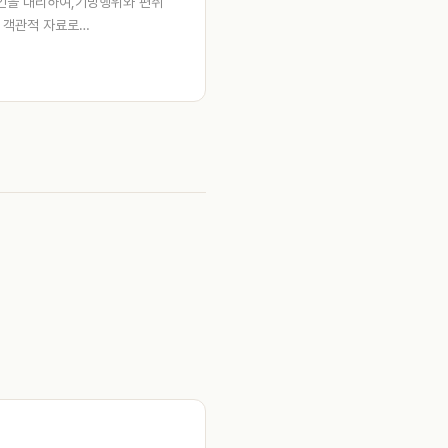
인을 대리하여,기망행위와 편취
을 객관적 자료로…