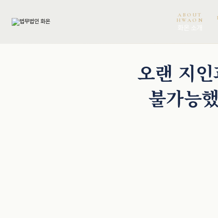
ABOUT
HWAON
화온 소개
천재필 · 대표변호사
오정환 · 대표변호사
권석현 · 파트너변호사
문동건 · 변호사
오랜 지인
불가능했