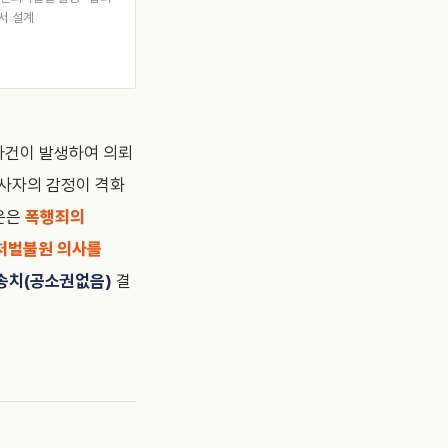
서 설계
 사건이 발생하여 의뢰
당사자의 감정이 격화
화온은
폭행죄의
처벌불원 의사를
송치(공소권없음)
결