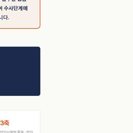
하여
수사단계에
니다.
3축
 반의사불벌 활용 · 합의