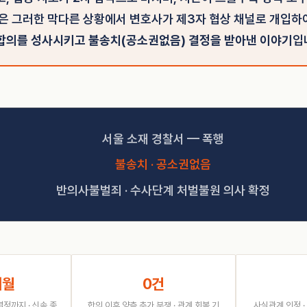
건은 그러한 막다른 상황에서 변호사가 제3자 협상 채널로 개입
합의를 성사시키고 불송치(공소권없음) 결정을 받아낸 이야기
입
서울 소재 경찰서 — 폭행
불송치 · 공소권없음
반의사불벌죄 · 수사단계 처벌불원 의사 확정
개월
0건
정까지 · 신속 종
합의 이후 양측 추가 분쟁 · 관계 회복 기
사실관계 인정 ·