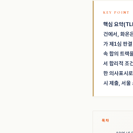
핵심 요약(TLD
건에서, 화온
가 제1심 판결
속 합의 트랙
서 합리적 조
한 의사표시로
시 제출, 서
목차