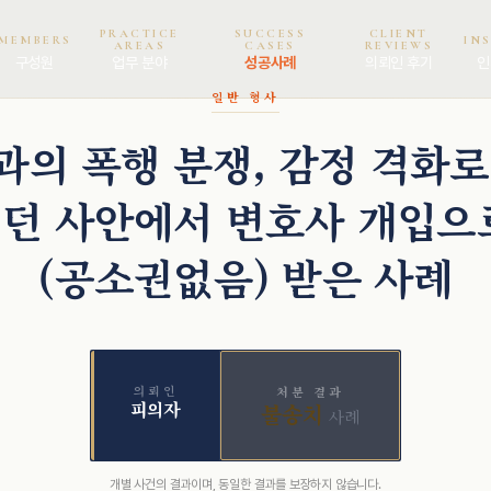
PRACTICE
SUCCESS
CLIENT
MEMBERS
IN
AREAS
CASES
REVIEWS
구성원
업무 분야
성공사례
의뢰인 후기
인
일반 형사
과의 폭행 분쟁, 감정 격화로
던 사안에서 변호사 개입으
(공소권없음) 받은 사례
의뢰인
처분 결과
피의자
불송치
사례
개별 사건의 결과이며, 동일한 결과를 보장하지 않습니다.