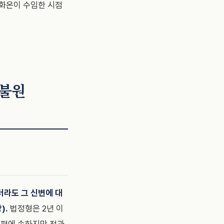
 화온이 수임한 시점
벌불원
더라도 그 신변에 대
).
법정형은 2년 이