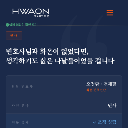
“
오정환 · 대표변호사
천재필 · 대표변호사
실제 의뢰인 확인 후기
민사
변호사님과 화온이 없었다면,
생각하기도 싫은 나날들이었을 겁니다
오정환 · 천재필
담당 변호사
화온 변호인단
민사
사건 분야
조정 성립
처분 결과