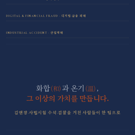
성범죄 전담센터
민사소송 전담센터
DIGITAL & FINANCIAL FRAUD · 디지털·금융 피해
보이스피싱·리딩방 사기 피해 회복
음주운전 전담센터
학교폭력 전담센터
INDUSTRIAL ACCIDENT · 산업재해
산재 보상·손해배상
마약 전담센터
직장 분쟁 전담센터
조세형사 전담센터
군형사·군징계 전담센터
화합
과 온기
,
(和)
(溫)
그 이상의 가치를 만듭니다.
김앤장·사법시험 수석·검찰을 거친 사람들이 한 팀으로