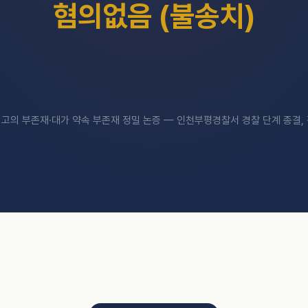
혐의없음 (불송치)
고의 부존재·대가 약속 부존재 정밀 논증 — 인천부평경찰서 경찰 단계 종결,