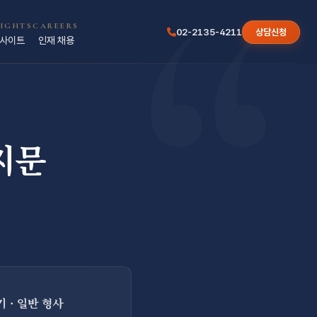
“
SIGHTS
CAREERS
02-2135-4211
상담신청
사이트
인재 채용
지문
· 일반 형사