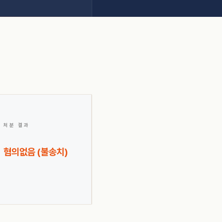
처분 결과
혐의없음 (불송치)