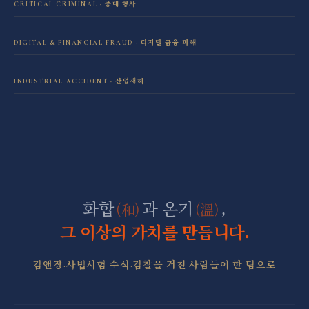
CRITICAL CRIMINAL · 중대 형사
성범죄 전담센터
민사소송 전담센터
DIGITAL & FINANCIAL FRAUD · 디지털·금융 피해
보이스피싱·리딩방 사기 피해 회복
음주운전 전담센터
학교폭력 전담센터
INDUSTRIAL ACCIDENT · 산업재해
산재 보상·손해배상
마약 전담센터
직장 분쟁 전담센터
조세형사 전담센터
군형사·군징계 전담센터
화합
과 온기
,
(和)
(溫)
그 이상의 가치를 만듭니다.
김앤장·사법시험 수석·검찰을 거친 사람들이 한 팀으로