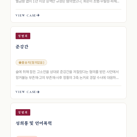
벌금형 없이 1년 이상 징역만 규정된 혐의였으나, 화온이 초범·우발성·피해
회복·재범방지 노력을 8축으로 구조화…
VIEW CASE
성범죄
준강간
불송치(혐의없음)
술에 취해 잠든 고소인을 상대로 준강간을 저질렀다는 혐의를 받은 사안에서
항거불능 부존재·고의 부존재·사후 정황의 3축 논거로 경찰 수사에 대응하여
불송치(혐의없음) 처분을 받아낸…
VIEW CASE
성범죄
성희롱 및 언어폭력