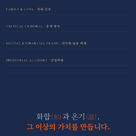
FAMILY & CIVIL · 가족·일상
이혼·재산분할 전담센터
CRITICAL CRIMINAL · 중대 형사
성범죄 전담센터
민사소송 전담센터
DIGITAL & FINANCIAL FRAUD · 디지털·금융 피해
보이스피싱·리딩방 사기 피해 회복
음주운전 전담센터
학교폭력 전담센터
INDUSTRIAL ACCIDENT · 산업재해
산재 보상·손해배상
마약 전담센터
직장 분쟁 전담센터
조세형사 전담센터
군형사·군징계 전담센터
화합
과 온기
,
(和)
(溫)
그 이상의 가치를 만듭니다.