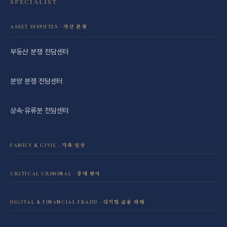
SPECIALIST
ASSET DISPUTES · 자산 분쟁
부동산 분쟁 전담센터
분양 분쟁 전담센터
상속·유류분 전담센터
FAMILY & CIVIL · 가족·일상
이혼·재산분할 전담센터
CRITICAL CRIMINAL · 중대 형사
성범죄 전담센터
민사소송 전담센터
DIGITAL & FINANCIAL FRAUD · 디지털·금융 피해
보이스피싱·리딩방 사기 피해 회복
음주운전 전담센터
학교폭력 전담센터