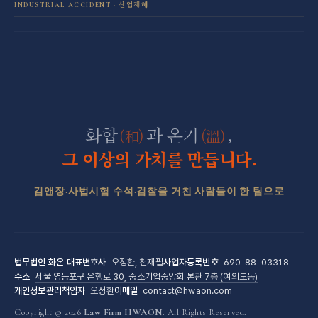
INDUSTRIAL ACCIDENT · 산업재해
산재 보상·손해배상
마약 전담센터
직장 분쟁 전담센터
조세형사 전담센터
군형사·군징계 전담센터
화합
과 온기
,
(和)
(溫)
그 이상의 가치를 만듭니다.
김앤장·사법시험 수석·검찰을 거친 사람들이 한 팀으로
법무법인 화온
대표변호사
오정환, 천재필
사업자등록번호
690-88-03318
주소
서울 영등포구 은행로 30, 중소기업중앙회 본관 7층 (여의도동)
개인정보관리책임자
오정환
이메일
contact@hwaon.com
Copyright © 2026
Law Firm HWAON
. All Rights Reserved.