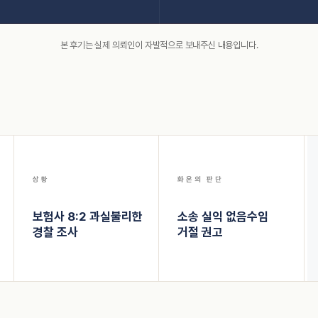
본 후기는 실제 의뢰인이 자발적으로 보내주신 내용입니다.
상황
화온의 판단
보험사 8:2 과실
불리한
소송 실익 없음
수임
경찰 조사
거절 권고