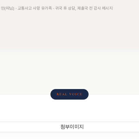
인(따님) · 교통사고 사망 유가족 · 귀국 후 상담, 재출국 전 감사 메시지