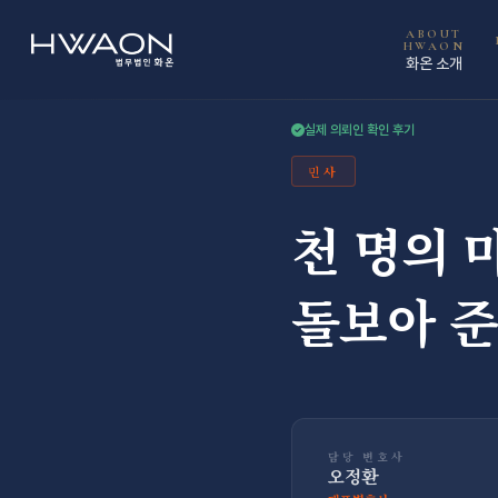
오정환 · 대표변호사
ABOUT
HWAON
화온 소개
실제 의뢰인 확인 후기
민사
천 명의 
돌보아 
담당 변호사
오정환