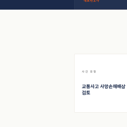
대표변호사
사건 유형
교통사고 사망
손해배상
검토