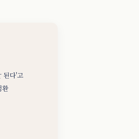
 된다'고
정환