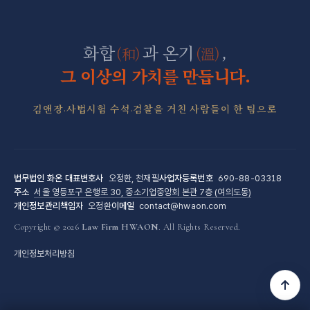
군형사·군징계 전담센터
화합
과 온기
,
(和)
(溫)
그 이상의 가치를 만듭니다.
김앤장·사법시험 수석·검찰을 거친 사람들이 한 팀으로
법무법인 화온
대표변호사
오정환, 천재필
사업자등록번호
690-88-03318
주소
서울 영등포구 은행로 30, 중소기업중앙회 본관 7층 (여의도동)
개인정보관리책임자
오정환
이메일
contact@hwaon.com
Copyright © 2026
Law Firm HWAON
. All Rights Reserved.
개인정보처리방침