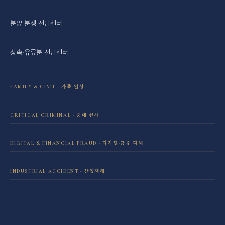
분양 분쟁 전담센터
상속·유류분 전담센터
FAMILY & CIVIL · 가족·일상
이혼·재산분할 전담센터
CRITICAL CRIMINAL · 중대 형사
성범죄 전담센터
민사소송 전담센터
DIGITAL & FINANCIAL FRAUD · 디지털·금융 피해
보이스피싱·리딩방 사기 피해 회복
음주운전 전담센터
학교폭력 전담센터
INDUSTRIAL ACCIDENT · 산업재해
산재 보상·손해배상
마약 전담센터
직장 분쟁 전담센터
조세형사 전담센터