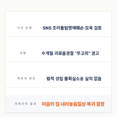
SNS 조리돌림
명예훼손·모욕 검토
사건 유형
수개월 괴로움
경찰 "무고죄" 경고
상황
법적 성립 불확실
소송 실익 없음
화온의 판단
마음의 짐 내려놓음
일상 복귀 결정
의뢰인의 결과