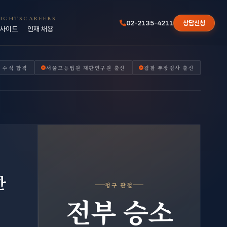
SIGHTS
CAREERS
02-2135-4211
상담신청
사이트
인재 채용
 수석 합격
서울고등법원 재판연구원 출신
검찰 부장검사 출신
한
청구 관철
전부 승소