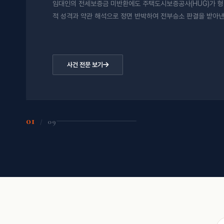
임대인의 전세보증금 미반환에도 주택도시보증공사(HUG)가 형
적 성격과 약관 해석으로 정면 반박하여 전부승소 판결을 받아낸
사건 전문 보기
01
09
/