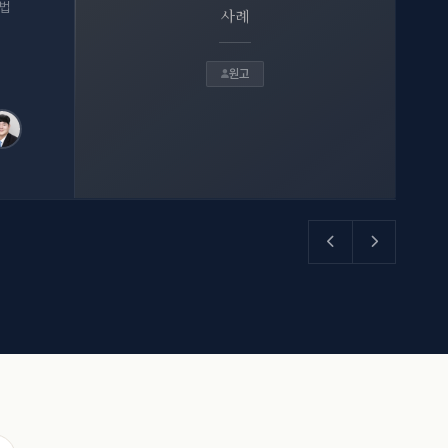
 법
사례
원고