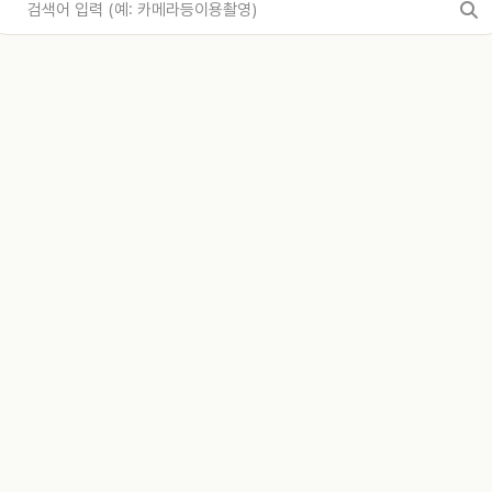
고소인
기업법무·스타트업
민사
완수사요구 이끌어낸
가맹금 전액 반환 -
사례
가맹금 전액 반환
사례
했으나 경찰이 세 죄명 모두 혐의
외식업 프랜차이즈 창업을 준비하
해로 구분해 반박하고 수사기관만
'가맹' 표현이 없어도 실질은 
요구 결정을 이끌어낸 사례.
소송 없이 가맹금 전액 반환을 이
화온 변호인단